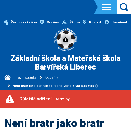
Žákovská knížka
Družina
Školka
Kontakt
Facebook
Základní škola a Mateřská škola
Barvířská Liberec
Hlavní stránka
Aktuality
Není bratr jako bratr aneb recitál Jana Kryla (Loumová)
Důležitá sdělení -
termíny
Není bratr jako bratr