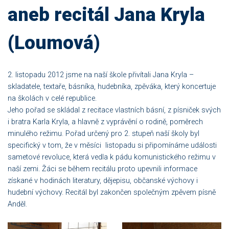
aneb recitál Jana Kryla
(Loumová)
2. listopadu 2012 jsme na naší škole přivítali Jana Kryla –
skladatele, textaře, básníka, hudebníka, zpěváka, který koncertuje
na školách v celé republice.
Jeho pořad se skládal z recitace vlastních básní, z písniček svých
i bratra Karla Kryla, a hlavně z vyprávění o rodině, poměrech
minulého režimu. Pořad určený pro 2. stupeň naší školy byl
specifický v tom, že v měsíci listopadu si připomínáme události
sametové revoluce, která vedla k pádu komunistického režimu v
naší zemi. Žáci se během recitálu proto upevnili informace
získané v hodinách literatury, dějepisu, občanské výchovy i
hudební výchovy. Recitál byl zakončen společným zpěvem písně
Anděl.