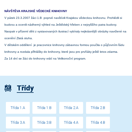
NÁVŠTĚVA KRAJSKÉ VĚDECKÉ KNIHOVNY
V pátek 23.3.2007 žáci 1.B poprvé navštívili Krajskou vědeckou knihovnu. Prohlédli si
budovu a ocenili nádherný výhled na Ještědský hřeben z nejvyššího patra budovy.
Naopak v přízemí děti z vystavovaných ilustrací vybíraly nejkrásnější obrázky navržené na
ocenění Zlatá stuha.
V dětském oddělení je pracovnice knihovny zábavnou formou poučila o půjčovním řádu
knihovny a rozdala přihlášky do knihovny, které jsou pro prvňáky ještě letos zdarma.
Za 14 dní se žáci do knihovny vrátí na Velikonoční program.
Třídy
Třída 1.A
Třída 1.B
Třída 2.A
Třída 2.B
Třída 3.A
Třída 3.B
Třída 4.A
Třída 4.B