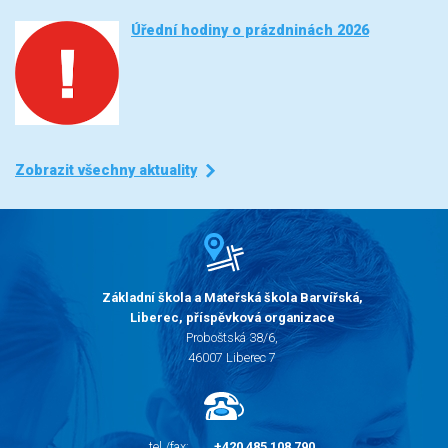
Úřední hodiny o prázdninách 2026
Zobrazit všechny aktuality
Základní škola a Mateřská škola Barvířská,
Liberec, příspěvková organizace
Proboštská 38/6,
46007 Liberec 7
tel./fax:
+420 485 108 790