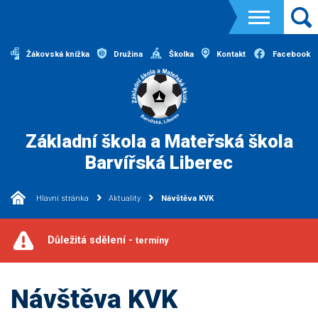
Žákovská knížka
Družina
Školka
Kontakt
Facebook
Základní škola a Mateřská škola
Barvířská Liberec
Hlavní stránka
Aktuality
Návštěva KVK
Důležitá sdělení -
termíny
Návštěva KVK