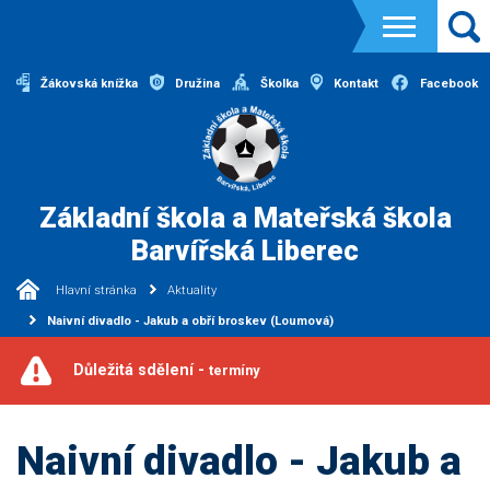
Žákovská knížka
Družina
Školka
Kontakt
Facebook
Základní škola a Mateřská škola
Barvířská Liberec
Hlavní stránka
Aktuality
Naivní divadlo - Jakub a obří broskev (Loumová)
Důležitá sdělení -
termíny
Naivní divadlo - Jakub a