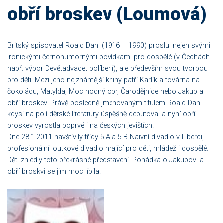
obří broskev (Loumová)
Britský spisovatel Roald Dahl (1916 – 1990) proslul nejen svými
ironickými černohumornými povídkami pro dospělé (v Čechách
např. výbor Devětadvacet políbení), ale především svou tvorbou
pro děti. Mezi jeho nejznámější knihy patří Karlík a továrna na
čokoládu, Matylda, Moc hodný obr, Čarodějnice nebo Jakub a
obří broskev. Právě posledně jmenovaným titulem Roald Dahl
kdysi na poli dětské literatury úspěšně debutoval a nyní obří
broskev vyrostla poprvé i na českých jevištích.
Dne 28.1.2011 navštívily třídy 5.A a 5.B Naivní divadlo v Liberci,
profesionální loutkové divadlo hrající pro děti, mládež i dospělé.
Děti zhlédly toto překrásné představení. Pohádka o Jakubovi a
obří broskvi se jim moc líbila.