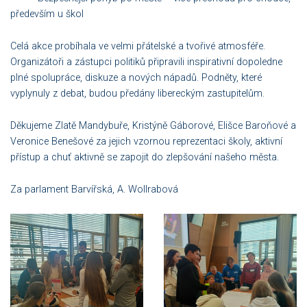
především u škol
Celá akce probíhala ve velmi přátelské a tvořivé atmosféře.
Organizátoři a zástupci politiků připravili inspirativní dopoledne
plné spolupráce, diskuze a nových nápadů. Podněty, které
vyplynuly z debat, budou předány libereckým zastupitelům.
Děkujeme Zlatě Mandybuře, Kristýně Gáborové, Elišce Baroňové a
Veronice Benešové za jejich vzornou reprezentaci školy, aktivní
přístup a chuť aktivně se zapojit do zlepšování našeho města.
Za parlament Barvířská, A. Wollrabová