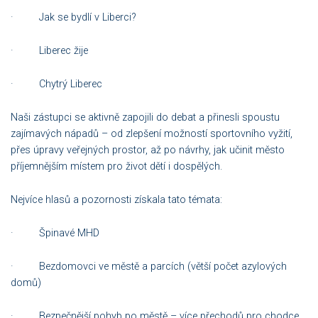
· Jak se bydlí v Liberci?
· Liberec žije
· Chytrý Liberec
Naši zástupci se aktivně zapojili do debat a přinesli spoustu
zajímavých nápadů – od zlepšení možností sportovního vyžití,
přes úpravy veřejných prostor, až po návrhy, jak učinit město
příjemnějším místem pro život dětí i dospělých.
Nejvíce hlasů a pozornosti získala tato témata:
· Špinavé MHD
· Bezdomovci ve městě a parcích (větší počet azylových
domů)
· Bezpečnější pohyb po městě – více přechodů pro chodce,