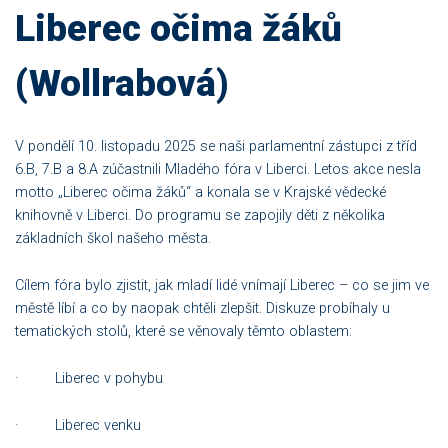
Liberec očima žáků
(Wollrabová)
V pondělí 10. listopadu 2025 se naši parlamentní zástupci z tříd
6.B, 7.B a 8.A zúčastnili Mladého fóra v Liberci. Letos akce nesla
motto „Liberec očima žáků“ a konala se v Krajské vědecké
knihovně v Liberci. Do programu se zapojily děti z několika
základních škol našeho města.
Cílem fóra bylo zjistit, jak mladí lidé vnímají Liberec – co se jim ve
městě líbí a co by naopak chtěli zlepšit. Diskuze probíhaly u
tematických stolů, které se věnovaly těmto oblastem:
· Liberec v pohybu
· Liberec venku