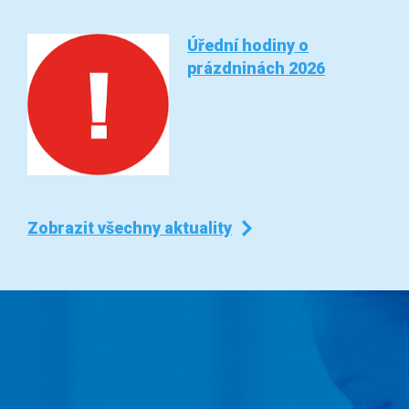
Úřední hodiny o
prázdninách 2026
Zobrazit všechny aktuality