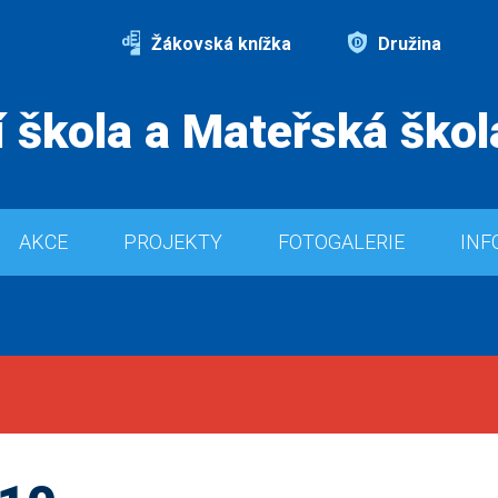
Žákovská knížka
Družina
 škola a Mateřská škol
AKCE
PROJEKTY
FOTOGALERIE
INF