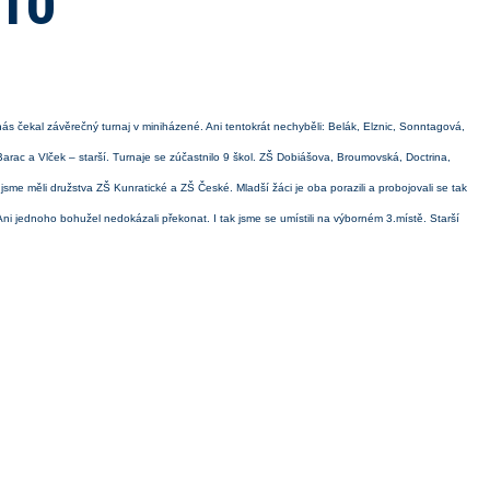
010
s čekal závěrečný turnaj v miniházené. Ani tentokrát nechyběli: Belák, Elznic, Sonntagová,
ac a Vlček – starší. Turnaje se zúčastnilo 9 škol. ZŠ Dobiášova, Broumovská, Doctrina,
me měli družstva ZŠ Kunratické a ZŠ České. Mladší žáci je oba porazili a probojovali se tak
 Ani jednoho bohužel nedokázali překonat. I tak jsme se umístili na výborném 3.místě. Starší