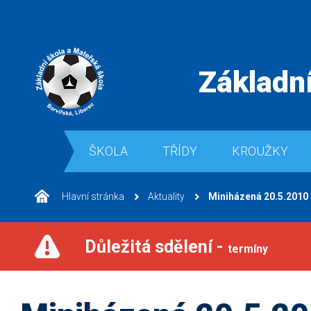
Základní
ŠKOLA
TŘÍDY
KROUŽKY
Hlavní stránka
Aktuality
Miniházená 20.5.2010
Důležitá sdělení -
termíny