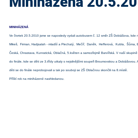
Miniházená 20.5.2
MINIHÁZENÁ
Ve čtvrtek 20.5.2010 jsme se naposledy vydali autobusem č. 12 směr ZŠ Dobiášova, kde ná
Mikeš, Firman, Hadjsalah - mladší a Plechatý, Mečíř, Daněk, Hefferová, Kubla, Šůma, Bar
Česká, Chrastava, Kunratická, Oblačná, 5.květen a samozřejmě Barvířská. V naší skupině js
do finále, kde se děti ze 3.třídy utkaly s nejsilnějšími soupeři Broumovskou a Dobiášovou.
děti se do finále neprobojovali a tak po souboji se ZŠ Oblačnou skončili na 8.místě.
Příští rok na miniházené nashledanou.