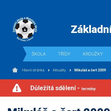
Základní
ŠKOLA
TŘÍDY
KROUŽKY
Hlavní stránka
Aktuality
Mikuláš a čert 2009
Důležitá sdělení -
termíny