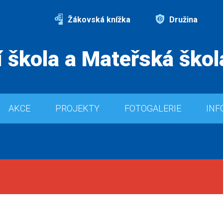
Žákovská knížka
Družina
 škola a Mateřská škol
AKCE
PROJEKTY
FOTOGALERIE
INF