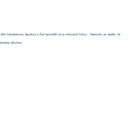
 děti čokoládovou figurkou a čert spouštěl na ty nehodné hrůzu... Nakonec se zjistilo, že
dostaly všechny.