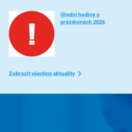
Úřední hodiny o
prázdninách 2026
Zobrazit všechny aktuality