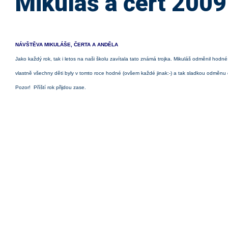
Mikuláš a čert 2009
NÁVŠTĚVA MIKULÁŠE, ČERTA A ANDĚLA
Jako každý rok, tak i letos na naši školu zavítala tato známá trojka. Mikuláš odměnil hodné
vlastně všechny děti byly v tomto roce hodné (ovšem každé jinak:-)
a tak sladkou odměnu 
Pozor! Příští rok přijdou zase.