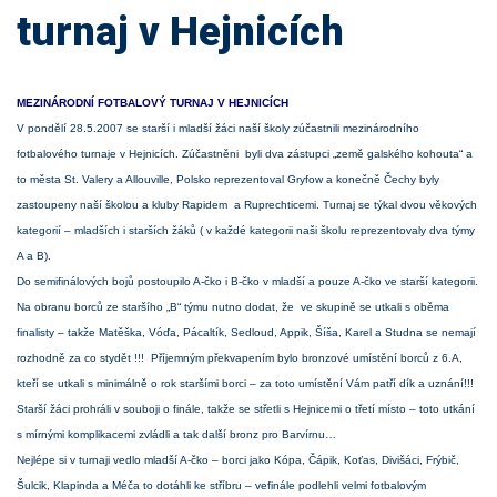
turnaj v Hejnicích
MEZINÁRODNÍ FOTBALOVÝ TURNAJ V HEJNICÍCH
V pondělí 28.5.2007 se starší i mladší žáci naší školy zúčastnili mezinárodního
fotbalového turnaje v Hejnicích. Zúčastněni byli dva zástupci „země galského kohouta“ a
to města St. Valery a Allouville, Polsko reprezentoval Gryfow a konečně Čechy byly
zastoupeny naší školou a kluby Rapidem a Ruprechticemi. Turnaj se týkal dvou věkových
kategorií – mladších i starších žáků ( v každé kategorii naši školu reprezentovaly dva týmy
A a B).
Do semifinálových bojů postoupilo A-čko i B-čko v mladší a pouze A-čko ve starší kategorii.
Na obranu borců ze staršího „B“ týmu nutno dodat, že ve skupině se utkali s oběma
finalisty – takže Matěška, Vóďa, Pácaltík, Sedloud, Appik, Šíša, Karel a Studna se nemají
rozhodně za co stydět !!! Příjemným překvapením bylo bronzové umístění borců z 6.A,
kteří se utkali s minimálně o rok staršími borci – za toto umístění Vám patří dík a uznání!!!
Starší žáci prohráli v souboji o finále, takže se střetli s Hejnicemi o třetí místo – toto utkání
s mírnými komplikacemi zvládli a tak další bronz pro Barvírnu…
Nejlépe si v turnaji vedlo mladší A-čko – borci jako Kópa, Čápik, Koťas, Divišáci, Frýbič,
Šulcik, Klapinda a Méča to dotáhli ke stříbru – vefinále podlehli velmi fotbalovým