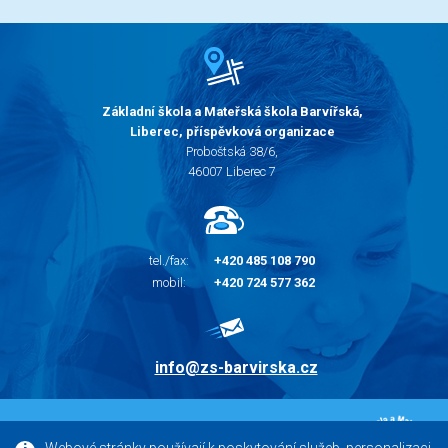
Základní škola a Mateřská škola Barvířská,
Liberec, příspěvková organizace
Proboštská 38/6,
46007 Liberec 7
tel./fax:
+420 485 108 790
mobil:
+420 724 577 362
info@zs-barvirska.cz
© 2010 - 2026 |
Základní škola Liberec Barvířská