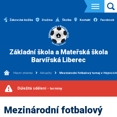
Žákovská knížka
Družina
Školka
Kontakt
Facebook
Základní škola a Mateřská škola
Barvířská Liberec
Hlavní stránka
Aktuality
Mezinárodní fotbalový turnaj v Hejnicích
Důležitá sdělení -
termíny
Mezinárodní fotbalový