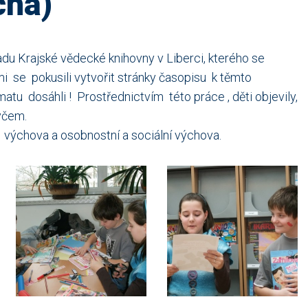
chá)
du Krajské vědecké knihovny v Liberci, kterého se
mi se pokusili vytvořit stránky časopisu k těmto
ématu dosáhli ! Prostřednictvím této práce , děti objevily,
kýčem.
 výchova a osobnostní a sociální výchova.