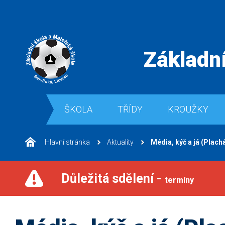
Základní
ŠKOLA
TŘÍDY
KROUŽKY
Hlavní stránka
Aktuality
Média, kýč a já (Plach
Důležitá sdělení -
termíny