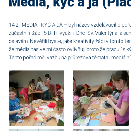
Média, kýč a já (Pla
14.2. MÉDIA , KÝČ A JÁ – byl název vzdělávacího pořa
zúčastnili žáci 5.B. Ti využili Dne Sv. Valentýna a sa
oslavám. Nevěřili byste, jaké kreativity žáci v tomto t
že média nás velmi často ovlivňují proto,že pracují s 
Tento pořad měl vazbu na průřezová témata : mediální