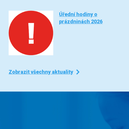
Úřední hodiny o
prázdninách 2026
Zobrazit všechny aktuality