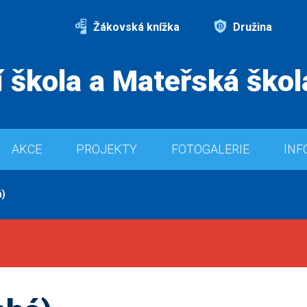
Žákovská knížka
Družina
 škola a Mateřská škol
AKCE
PROJEKTY
FOTOGALERIE
INF
á)