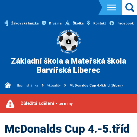
Žákovská knížka
Družina
Školka
Kontakt
Facebook
Základní škola a Mateřská škola
Barvířská Liberec
Hlavní stránka
Aktuality
McDonalds Cup 4.-5.tříd (Urban)
Důležitá sdělení -
termíny
McDonalds Cup 4.-5.tříd