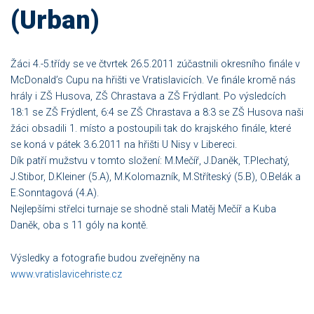
(Urban)
Žáci 4.-5.třídy se ve čtvrtek 26.5.2011 zúčastnili okresního finále v
McDonald’s Cupu na hřišti ve Vratislavicích. Ve finále kromě nás
hrály i ZŠ Husova, ZŠ Chrastava a ZŠ Frýdlant. Po výsledcích
18:1 se ZŠ Frýdlent, 6:4 se ZŠ Chrastava a 8:3 se ZŠ Husova naši
žáci obsadili 1. místo a postoupili tak do krajského finále, které
se koná v pátek 3.6.2011 na hřišti U Nisy v Libereci.
Dík patří mužstvu v tomto složení: M.Mečíř, J.Daněk, T.Plechatý,
J.Stibor, D.Kleiner (5.A), M.Kolomazník, M.Stříteský (5.B), O.Belák a
E.Sonntagová (4.A).
Nejlepšími střelci turnaje se shodně stali Matěj Mečíř a Kuba
Daněk, oba s 11 góly na kontě.
Výsledky a fotografie budou zveřejněny na
www.vratislavicehriste.cz