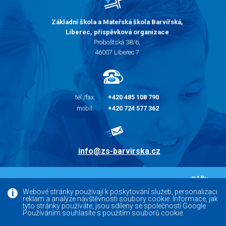
Základní škola a Mateřská škola Barvířská,
Liberec, příspěvková organizace
Proboštská 38/6,
46007 Liberec 7
tel./fax:
+420 485 108 790
mobil:
+420 724 577 362
info@zs-barvirska.cz
© 2010 - 2026 |
Základní škola Liberec Barvířská
Webové stránky používají k poskytování služeb, personalizaci
reklam a analýze návštěvnosti soubory cookie. Informace, jak
Facebook
tyto stránky používáte, jsou sdíleny se společností Google.
Používáním souhlasíte s použitím souborů cookie.