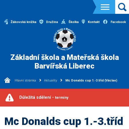
Žákovská knížka
Družina
Školka
Kontakt
Facebook
Základní škola a Mateřská škola
Barvířská Liberec
Hlavní stránka
Aktuality
Mc Donalds cup 1.-3.tříd (Václav)
Důležitá sdělení -
termíny
Mc Donalds cup 1.-3.tříd