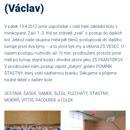
(Václav)
V pátek 13.4.2012 jsme uspořádali v naší hale základní kolo v
minikopané. Žáci 1.-3. tříd se srdnatě „rvali“ o postup do dalších
kol. Jelikož naše skupina měla pět členů, postupovali do dalšího
turnaje první dva týmy – a to jsme byli my a vítězná ZŠ VESEC. O
našem postupu rozhodlo až 10 min. prodloužení, protože jsme
měli po turnaji stejně bodů i shodné skóre jako ZŠ FRANTIŠKOV.
V prodloužení nám postup zajistil „zlatým“ gólem DOMINIK
ŠŤASTNÝ, který vsítil nádhernou branku. Děkujeme a přejeme
hodně štěstí v dalším kole.
SESTAVA: ŠAŠEK, SAMEK, ŠLÉGL, PLECHATÝ, ŠŤASTNÝ,
MOKŘÍŠ, VITTIŠ, PACOUREK a CULEK