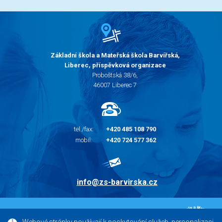
Základní škola a Mateřská škola Barvířská,
Liberec, příspěvková organizace
Proboštská 38/6,
46007 Liberec 7
tel./fax:
+420 485 108 790
mobil:
+420 724 577 362
info@zs-barvirska.cz
© 2010 - 2026 |
Základní škola Liberec Barvířská