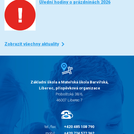
Úřední hodiny o prázdninách 2026
Zobrazit všechny aktuality
Základní škola a Mateřská škola Barvířská,
Liberec, příspěvková organizace
Proboštská 38/6,
46007 Liberec 7
tel./fax:
+420 485 108 790
mobil:
+420 724 577 362