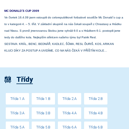
MC DONALD´S CUP 2009
Ve čtvrtek 16.4.09 jsem vstoupili do celorepublikové fotbalové soutěže Mc Donald´s cup a
to v kategorii 4. – 5. tříd. V základní skupině na nás čekali soupeři z Chrastavy a Hrádku
nad Nisou. S prvně jmenovanou školou jsme vyhráli 6:0 a s Hrádkem 6:1. postopili jsme
tedy do dalšího kola. Nejlepším střelcem našeho týmu byl Patrik Resl.
SESTAVA: KRÁL, BENC, BEDNÁŘ, KADLEC, ŠŮMA, RESL ĎURIŠ, KOS, ARIKAN
KLUCI DÍKY ZA POSTUP A UVIDÍME, CO NA NÁS ČEKÁ V PŘÍŠTÍM KOLE…
Třídy
Třída 1.A
Třída 1.B
Třída 2.A
Třída 2.B
Třída 3.A
Třída 3.B
Třída 4.A
Třída 4.B
Třída 5.A
Třída 5.B
Třída 6.A
Třída 6.B