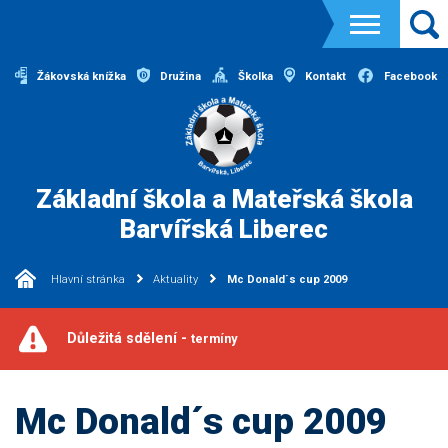
Žákovská knížka
Družina
Školka
Kontakt
Facebook
Základní škola a Mateřská škola
Barvířská Liberec
Hlavní stránka
Aktuality
Mc Donald´s cup 2009
Důležitá sdělení -
termíny
Mc Donald´s cup 2009