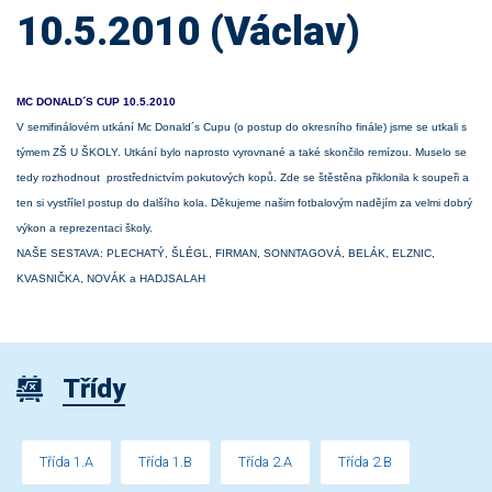
10.5.2010 (Václav)
MC DONALD´S CUP 10.5.2010
V semifinálovém utkání Mc Donald´s Cupu (o postup do okresního finále) jsme se utkali s
týmem ZŠ U ŠKOLY. Utkání bylo naprosto vyrovnané a také skončilo remízou. Muselo se
tedy rozhodnout prostřednictvím pokutových kopů. Zde se štěstěna přiklonila k soupeři a
ten si vystřílel postup do dalšího kola. Děkujeme našim fotbalovým nadějím za velmi dobrý
výkon a reprezentaci školy.
NAŠE SESTAVA: PLECHATÝ, ŠLÉGL, FIRMAN, SONNTAGOVÁ, BELÁK, ELZNIC,
KVASNIČKA, NOVÁK a HADJSALAH
Třídy
Třída 1.A
Třída 1.B
Třída 2.A
Třída 2.B