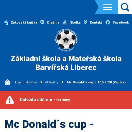
Žákovská knížka
Družina
Školka
Kontakt
Facebook
Základní škola a Mateřská škola
Barvířská Liberec
Hlavní stránka
Aktuality
Mc Donald´s cup - 10.5.2010 (Václav)
Důležitá sdělení -
termíny
Mc Donald´s cup -