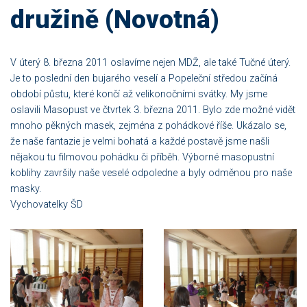
družině (Novotná)
V úterý 8. března 2011 oslavíme nejen MDŽ, ale také Tučné úterý.
Je to poslední den bujarého veselí a Popeleční středou začíná
období půstu, které končí až velikonočními svátky. My jsme
oslavili Masopust ve čtvrtek 3. března 2011. Bylo zde možné vidět
mnoho pěkných masek, zejména z pohádkové říše. Ukázalo se,
že naše fantazie je velmi bohatá a každé postavě jsme našli
nějakou tu filmovou pohádku či příběh. Výborné masopustní
koblihy završily naše veselé odpoledne a byly odměnou pro naše
masky.
Vychovatelky ŠD