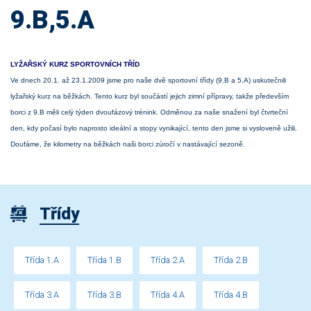
9.B,5.A
LYŽAŘSKÝ KURZ SPORTOVNÍCH TŘÍD
Ve dnech 20.1. až 23.1.2009 jsme pro naše dvě sportovní třídy (9.B a 5.A) uskutečnili
lyžařský kurz na běžkách. Tento kurz byl součástí jejich zimní přípravy, takže především
borci z 9.B měli celý týden dvoufázový trénink. Odměnou za naše snažení byl čtvrteční
den, kdy počasí bylo naprosto ideální a stopy vynikající, tento den jsme si vysloveně užili.
Doufáme, že kilometry na běžkách naši borci zúročí v nastávající sezoně.
Třídy
Třída 1.A
Třída 1.B
Třída 2.A
Třída 2.B
Třída 3.A
Třída 3.B
Třída 4.A
Třída 4.B