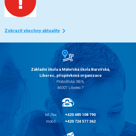
Zobrazit všechny aktuality
Základní škola a Mateřská škola Barvířská,
Liberec, příspěvková organizace
Proboštská 38/6,
46007 Liberec 7
tel./fax:
+420 485 108 790
mobil:
+420 724 577 362