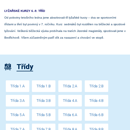
LYŽAŘSKÉ KURZY 6.-9. TŘÍD
Od poloviny letošního ledna jsme absolvovali tři lyžařské kurzy – dva se sportovními
třídami a třetí byl povinný v 7. ročníku. Kurz sedmáků byl rozdělen na běžecké a sjezdové
lyžování. Veškerá běžecká výuka probíhala na tratích Jizerské magistrály, sjezdovali jsme v
Bedřichově. Všem zúčastněným patří dík za nasazení a chování ve stopě.
Třídy
Třída 1.A
Třída 1.B
Třída 2.A
Třída 2.B
Třída 3.A
Třída 3.B
Třída 4.A
Třída 4.B
Třída 5.A
Třída 5.B
Třída 6.A
Třída 6.B
Třída 7.A
Třída 7.B
Třída 8.A
Třída 8.B