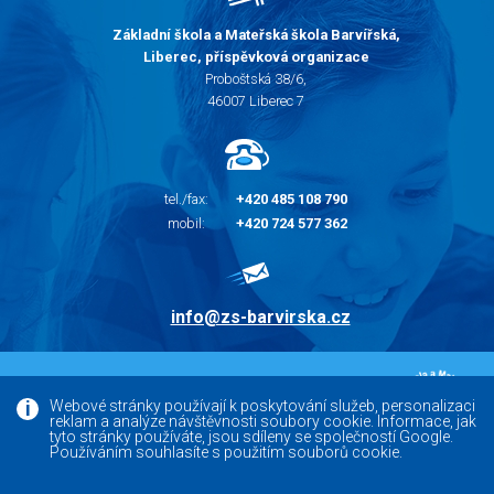
Základní škola a Mateřská škola Barvířská,
Liberec, příspěvková organizace
Proboštská 38/6,
46007 Liberec 7
tel./fax:
+420 485 108 790
mobil:
+420 724 577 362
info@zs-barvirska.cz
© 2010 - 2026 |
Základní škola Liberec Barvířská
Webové stránky používají k poskytování služeb, personalizaci
reklam a analýze návštěvnosti soubory cookie. Informace, jak
Facebook
tyto stránky používáte, jsou sdíleny se společností Google.
Používáním souhlasíte s použitím souborů cookie.