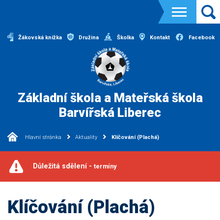
Žákovská knížka
Družina
Školka
Kontakt
Facebook
Základní škola a Mateřská škola
Barvířská Liberec
Hlavní stránka
Aktuality
Klíčování (Plachá)
Důležitá sdělení -
termíny
Klíčování (Plachá)