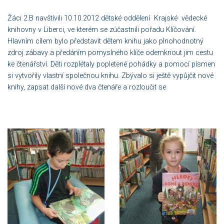
Žáci 2.B navštívili 10.10.2012 dětské oddělení Krajské vědecké
knihovny v Liberci, ve kterém se zúčastnili pořadu Klíčování.
Hlavním cílem bylo představit dětem knihu jako plnohodnotný
zdroj zábavy a předáním pomyslného klíče odemknout jim cestu
ke čtenářství. Děti rozplétaly popletené pohádky a pomocí písmen
si vytvořily vlastní společnou knihu. Zbývalo si ještě vypůjčit nové
knihy, zapsat další nové dva čtenáře a rozloučit se.