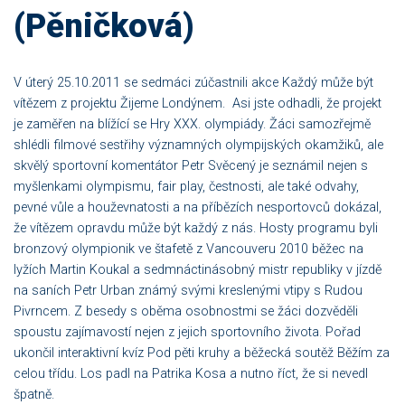
(Pěničková)
V úterý 25.10.2011 se sedmáci zúčastnili akce Každý může být
vítězem z projektu Žijeme Londýnem. Asi jste odhadli, že projekt
je zaměřen na blížící se Hry XXX. olympiády. Žáci samozřejmě
shlédli filmové sestřihy významných olympijských okamžiků, ale
skvělý sportovní komentátor Petr Svěcený je seznámil nejen s
myšlenkami olympismu, fair play, čestnosti, ale také odvahy,
pevné vůle a houževnatosti a na příbězích nesportovců dokázal,
že vítězem opravdu může být každý z nás. Hosty programu byli
bronzový olympionik ve štafetě z Vancouveru 2010 běžec na
lyžích Martin Koukal a sedmnáctinásobný mistr republiky v jízdě
na saních Petr Urban známý svými kreslenými vtipy s Rudou
Pivrncem. Z besedy s oběma osobnostmi se žáci dozvěděli
spoustu zajímavostí nejen z jejich sportovního života. Pořad
ukončil interaktivní kvíz Pod pěti kruhy a běžecká soutěž Běžím za
celou třídu. Los padl na Patrika Kosa a nutno říct, že si nevedl
špatně.