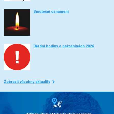
Smuteční oznámení
Úřední hodiny o prázdninách 2026
Zobrazit všechny aktuality