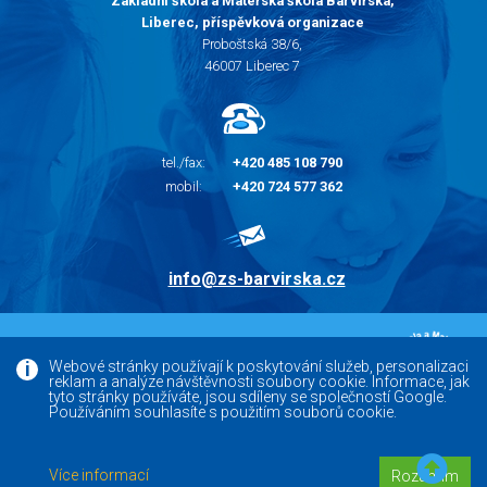
Základní škola a Mateřská škola Barvířská,
Liberec, příspěvková organizace
Proboštská 38/6,
46007 Liberec 7
tel./fax:
+420 485 108 790
mobil:
+420 724 577 362
info@zs-barvirska.cz
© 2010 - 2026 |
Základní škola Liberec Barvířská
Webové stránky používají k poskytování služeb, personalizaci
reklam a analýze návštěvnosti soubory cookie. Informace, jak
Facebook
tyto stránky používáte, jsou sdíleny se společností Google.
Používáním souhlasíte s použitím souborů cookie.
Versoft.cz - tvorba www webových stránek, internetových
Více informací
Rozumím