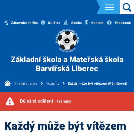
Žákovská knížka
Družina
Školka
Kontakt
Facebook
Základní škola a Mateřská škola
Barvířská Liberec
Hlavní stránka
Aktuality
Každý může být vítězem (Pěničková)
Důležitá sdělení -
termíny
Každý může být vítězem