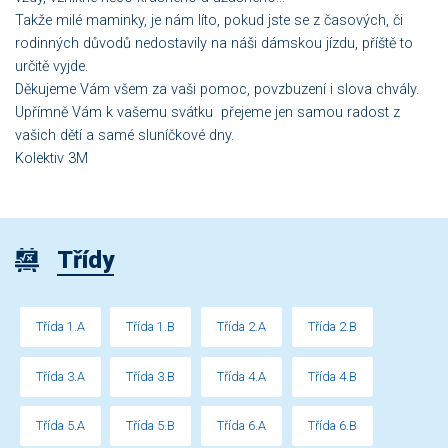
Takže milé maminky, je nám líto, pokud jste se z časových, či
rodinných důvodů nedostavily na náši dámskou jízdu, příště to
určitě vyjde.
Děkujeme Vám všem za vaši pomoc, povzbuzení i slova chvály.
Upřímně Vám k vašemu svátku přejeme jen samou radost z
vašich dětí a samé sluníčkové dny.
Kolektiv 3M
Třídy
Třída 1.A
Třída 1.B
Třída 2.A
Třída 2.B
Třída 3.A
Třída 3.B
Třída 4.A
Třída 4.B
Třída 5.A
Třída 5.B
Třída 6.A
Třída 6.B