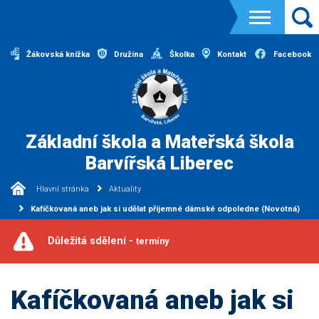
Žákovská knížka
Družina
Školka
Kontakt
Facebook
Základní škola a Mateřská škola
Barvířská Liberec
Hlavní stránka
Aktuality
Kafíčkovaná aneb jak si udělat příjemné dámské odpoledne (Novotná)
Důležitá sdělení -
termíny
Kafíčkovaná aneb jak si