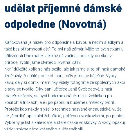
udělat příjemné dámské
odpoledne (Novotná)
Kafíčkovaná je název pro odpoledne s kávou a něčím sladkým a
také bez přítomnosti dětí. To byl náš záměr. Mělo to být setkání u
příležitosti Dne matek. Jelikož už začínají odjezdy do škol v
přírodě, zvolili jsme čtvrtek 3. května 2012.
Není důležité kolik se nás sešlo, ale jak jsme si to při naší dámské
jízdě užily. A určitě podle ohlasu, měly jsme se báječně. Vypily
kávu, daly si dortík, maminky viděly fotografie ze společných akcí
a taky se tvořilo. Díky paní učitelce Janě Svobodové, z naší
mateřské školy, se nyní budeme ohánět nejen žehličkou po
košilích a tričkách, ale i po papíru a budeme umělecky tvořit.
Protože kdo někdy slyšel o technice nazvané encaustické, ví, že
se „šmrdlá“ speciální žehličkou, potřenou voskovkami, po papíru.
Výborný je list z kalendáře a staré české voskovky. A vždy, opakuji
vždy, vznikne něco krásného a úžasného!!!