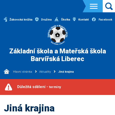
Žákovská knížka
Družina
Školka
Kontakt
Facebook
Základní škola a Mateřská škola
Barvířská Liberec
Hlavní stránka
Aktuality
Jiná krajina
Důležitá sdělení -
termíny
Jiná krajina