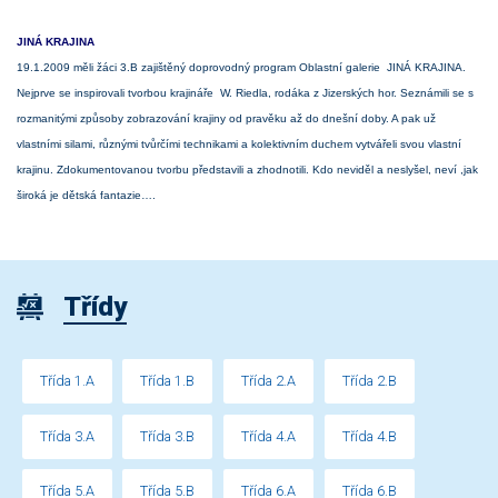
JINÁ KRAJINA
19.1.2009 měli žáci 3.B zajištěný doprovodný program Oblastní galerie JINÁ KRAJINA.
Nejprve se inspirovali tvorbou krajináře W. Riedla, rodáka z Jizerských hor. Seznámili se s
rozmanitými způsoby zobrazování krajiny od pravěku až do dnešní doby. A pak už
vlastními silami, různými tvůrčími technikami a kolektivním duchem vytvářeli svou vlastní
krajinu. Zdokumentovanou tvorbu představili a zhodnotili. Kdo neviděl a neslyšel, neví ,jak
široká je dětská fantazie….
Třídy
Třída 1.A
Třída 1.B
Třída 2.A
Třída 2.B
Třída 3.A
Třída 3.B
Třída 4.A
Třída 4.B
Třída 5.A
Třída 5.B
Třída 6.A
Třída 6.B