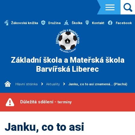
Žákovská knížka
Družina
Školka
Kontakt
Facebook
Základní škola a Mateřská škola
Barvířská Liberec
Hlavní stránka
Aktuality
Janku, co to asi znamená... (Plachá)
Důležitá sdělení -
termíny
Janku, co to asi