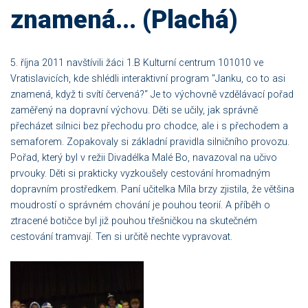
znamená... (Plachá)
5. října 2011 navštívili žáci 1.B Kulturní centrum 101010 ve
Vratislavicích, kde shlédli interaktivní program "Janku, co to asi
znamená, když ti svítí červená?“ Je to výchovně vzdělávací pořad
zaměřený na dopravní výchovu. Děti se učily, jak správně
přecházet silnici bez přechodu pro chodce, ale i s přechodem a
semaforem. Zopakovaly si základní pravidla silničního provozu.
Pořad, který byl v režii Divadélka Malé Bo, navazoval na učivo
prvouky. Děti si prakticky vyzkoušely cestování hromadným
dopravním prostředkem. Paní učitelka Míla brzy zjistila, že většina
moudrostí o správném chování je pouhou teorií. A příběh o
ztracené botičce byl již pouhou třešničkou na skutečném
cestování tramvají. Ten si určitě nechte vypravovat.