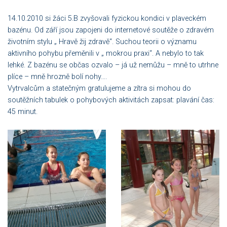
14.10.2010 si žáci 5.B zvyšovali fyzickou kondici v plaveckém
bazénu. Od září jsou zapojeni do internetové soutěže o zdravém
životním stylu „ Hravě žij zdravě“. Suchou teorii o významu
aktivního pohybu přeměnili v „ mokrou praxi“. A nebylo to tak
lehké. Z bazénu se občas ozvalo – já už nemůžu – mně to utrhne
plíce – mně hrozně bolí nohy….
Vytrvalcům a statečným gratulujeme a zítra si mohou do
soutěžních tabulek o pohybových aktivitách zapsat: plavání čas:
45 minut.