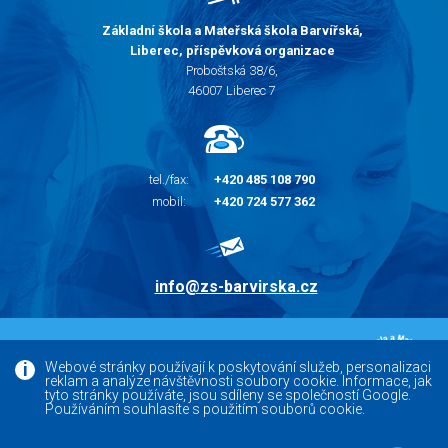
Základní škola a Mateřská škola Barvířská,
Liberec, příspěvková organizace
Proboštská 38/6,
46007 Liberec 7
tel./fax:
+420 485 108 790
mobil:
+420 724 577 362
info@zs-barvirska.cz
© 2010 - 2026 |
Základní škola Liberec Barvířská
Webové stránky používají k poskytování služeb, personalizaci
reklam a analýze návštěvnosti soubory cookie. Informace, jak
Facebook
tyto stránky používáte, jsou sdíleny se společností Google.
Používáním souhlasíte s použitím souborů cookie.