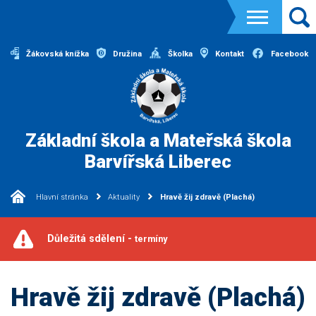
Žákovská knížka
Družina
Školka
Kontakt
Facebook
Základní škola a Mateřská škola
Barvířská Liberec
Hlavní stránka
Aktuality
Hravě žij zdravě (Plachá)
Důležitá sdělení -
termíny
Hravě žij zdravě (Plachá)