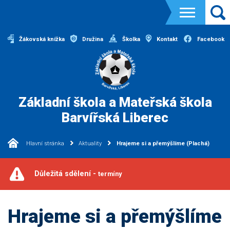
Žákovská knížka
Družina
Školka
Kontakt
Facebook
Základní škola a Mateřská škola
Barvířská Liberec
Hlavní stránka
Aktuality
Hrajeme si a přemýšlíme (Plachá)
Důležitá sdělení -
termíny
Hrajeme si a přemýšlíme