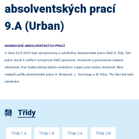
absolventských prací
9.A (Urban)
HODNOCENÍ ABSOLVENTSKÝCH PRACÍ
V úterý 22.6.2010 byly vyhodnoceny a odměněny absolventské práce žáků 9. třídy. Tyto
práce slouží k ověření schopnosti žáků zpracovat, zhodnotit a prezentovat získané
vědomosti. Pan ředitel předal žákům osvědčení a jejich práci krátce zhodnotil. Mezi
nejlepší patřily absolventské práce H. Berkyové, L. Sonntaga a M. Kávy. Tito žáci byli také
odměněni.
Třídy
Třída 1.A
Třída 1.B
Třída 2.A
Třída 2.B