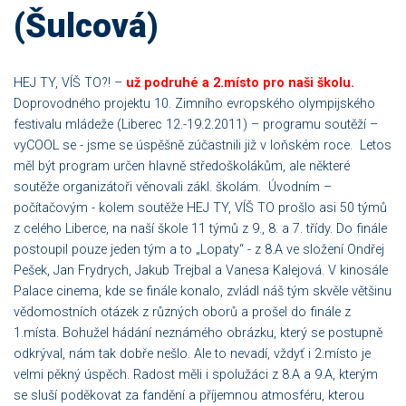
(Šulcová)
HEJ TY, VÍŠ TO?! –
už podruhé a 2.místo pro naši školu.
Doprovodného projektu 10. Zimního evropského olympijského
festivalu mládeže (Liberec 12.-19.2.2011) – programu soutěží –
vyCOOL se - jsme se úspěšně zúčastnili již v loňském roce. Letos
měl být program určen hlavně středoškolákům, ale některé
soutěže organizátoři věnovali zákl. školám. Úvodním –
počítačovým - kolem soutěže HEJ TY, VÍŠ TO prošlo asi 50 týmů
z celého Liberce, na naší škole 11 týmů z 9., 8. a 7. třídy. Do finále
postoupil pouze jeden tým a to „Lopaty“ - z 8.A ve složení Ondřej
Pešek, Jan Frydrych, Jakub Trejbal a Vanesa Kalejová. V kinosále
Palace cinema, kde se finále konalo, zvládl náš tým skvěle většinu
vědomostních otázek z různých oborů a prošel do finále z
1.místa. Bohužel hádání neznámého obrázku, který se postupně
odkrýval, nám tak dobře nešlo. Ale to nevadí, vždyť i 2.místo je
velmi pěkný úspěch. Radost měli i spolužáci z 8.A a 9.A, kterým
se sluší poděkovat za fandění a příjemnou atmosféru, kterou