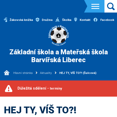
Žákovská knížka
Družina
Školka
Kontakt
Facebook
Základní škola a Mateřská škola
Barvířská Liberec
Hlavní stránka
Aktuality
HEJ TY, VÍŠ TO?! (Šulcová)
Důležitá sdělení -
termíny
HEJ TY, VÍŠ TO?!