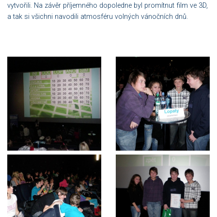
vytvořili. Na závěr příjemného dopoledne byl promítnut film ve 3D,
a tak si všichni navodili atmosféru volných vánočních dnů.