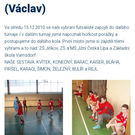
(Václav)
Ve středu 15.12.2010 se naši vybraní futsalisté zapojili do dalšího
turnaje. I v dalším turnaji jsme napoznali hořkost porážky a
postupujeme do dalšího kola. První místo jsme si zajistili třemi
výhrami a to nad: ZŠ Jiříkov, ZŠ a MŠ Jižní Česká Lípa a Základní
škola Varnsdorf.
NAŠE SESTAVA: KVÍTEK, KONEČNÝ, BARAC, KAISER, BLÁHA,
PIRŠEL, KARAQI, ŠIMON, ŽELEZNÝ, BULÍŘ a REJL.