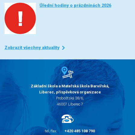
Úřední hodiny o prázdninách 2026
Zobrazit všechny aktuality
Základní škola a Mateřská škola Barvířská,
Liberec, příspěvková organizace
Proboštská 38/6,
46007 Liberec 7
tel./fax:
+420 485 108 790