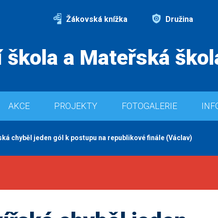
Žákovská knížka
Družina
 škola a Mateřská škol
AKCE
PROJEKTY
FOTOGALERIE
INF
ká chyběl jeden gól k postupu na republikové finále (Václav)