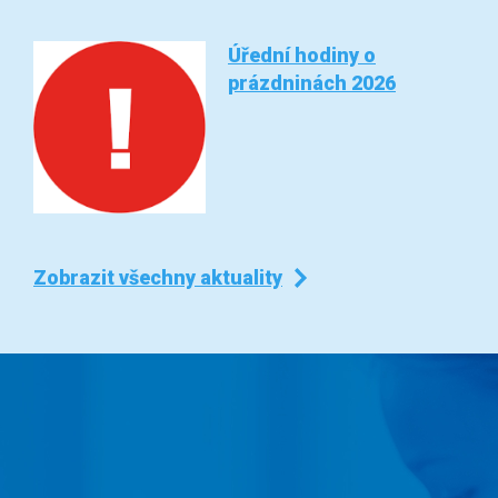
Úřední hodiny o
prázdninách 2026
Zobrazit všechny aktuality