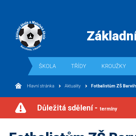
Základní
ŠKOLA
TŘÍDY
KROUŽKY
Hlavní stránka
Aktuality
Fotbalistům ZŠ Barvířs
Důležitá sdělení -
termíny