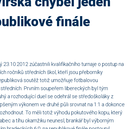
ířská chyběl jeden
ublikové finále
ý 23.10.2012 zúčastnili kvalifikačního turnaje o postup na
ích ročníků středních škol, kteří jsou přeborníky
epubliková soutěž totiž umožňuje fotbalovou
ol středních. Prvním soupeřem libereckých byl tým
hý a rozhodující duel se odehrál se středoškoláky z
lepšeným výkonem ve druhé půli srovnat na 1:1 a dokonce
ozhodnout. To měli totiž výhodu pokutového kopu, který
Vrabec a tíhu okamžiku neunesl, brankář byl výborným
vím hradeckých 6:0, na republikové finále postoupil