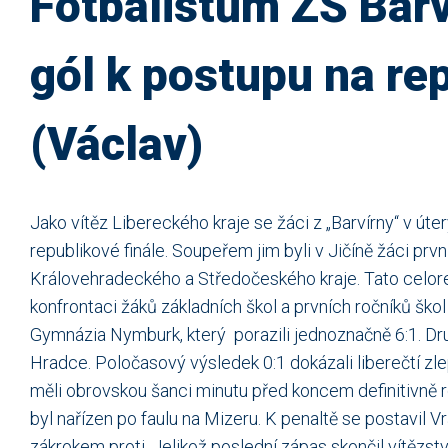
Fotbalistům ZŠ Barv
gól k postupu na rep
(Václav)
Jako vítěz Libereckého kraje se žáci z „Barvírny“ v úter
republikové finále. Soupeřem jim byli v Jičíně žáci prvn
Královehradeckého a Středočeského kraje. Tato celor
konfrontaci žáků základních škol a prvních ročníků šk
Gymnázia Nymburk, který porazili jednoznačně 6:1. Dru
Hradce. Poločasový výsledek 0:1 dokázali liberečtí z
měli obrovskou šanci minutu před koncem definitivně r
byl nařízen po faulu na Mizeru. K penaltě se postavil 
zákrokem proti. Jelikož poslední zápas skončil vítězst