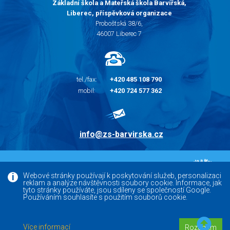
Základní škola a Mateřská škola Barvířská,
Liberec, příspěvková organizace
Proboštská 38/6,
46007 Liberec 7
tel./fax:
+420 485 108 790
mobil:
+420 724 577 362
info@zs-barvirska.cz
© 2010 - 2026 |
Základní škola Liberec Barvířská
Webové stránky používají k poskytování služeb, personalizaci
reklam a analýze návštěvnosti soubory cookie. Informace, jak
Facebook
tyto stránky používáte, jsou sdíleny se společností Google.
Používáním souhlasíte s použitím souborů cookie.
Versoft.cz - tvorba www webových stránek, internetových
Více informací
Rozumím