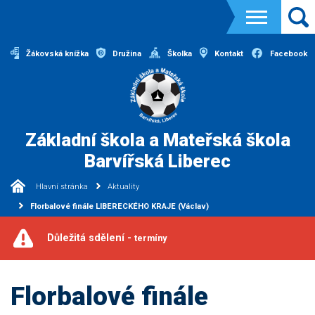
Žákovská knížka
Družina
Školka
Kontakt
Facebook
Základní škola a Mateřská škola
Barvířská Liberec
Hlavní stránka
Aktuality
Florbalové finále LIBERECKÉHO KRAJE (Václav)
Důležitá sdělení -
termíny
Florbalové finále