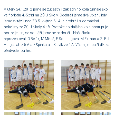
V úterý 24.1.2012 jsme se zúčastnili základního kola turnaje škol
ve florbalu 4.-5.tříd na ZŠ U Školy. Odehráli jsme dvě utkání, kdy
jsme zvítězili nad ZŠ 5. května 6 : 4 a prohráli s domácími
hokejisty ze ZŠ U Školy 4 : 8. Protože do dalšího kola postupuje
pouze jeden, se soutěží jsme se rozloučili. Naši školu
reprezentovali O.Belák, M.Mikeš, E.Sonntagová, M.Firman a Z. Bel
Hadjsalah z 5.A a F.Špinka a J.Slavík ze 4.A. Všem jim patří dík za
předvedenou hru.