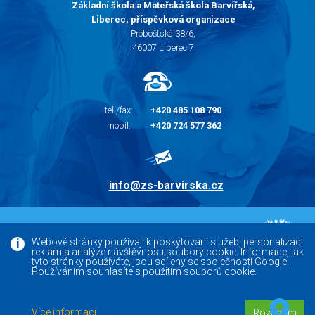
Základní škola a Mateřská škola Barvířská,
Liberec, příspěvková organizace
Proboštská 38/6,
46007 Liberec 7
tel./fax:
+420 485 108 790
mobil:
+420 724 577 362
info@zs-barvirska.cz
© 2010 - 2026 |
Základní škola Liberec Barvířská
Webové stránky používají k poskytování služeb, personalizaci
reklam a analýze návštěvnosti soubory cookie. Informace, jak
Facebook
tyto stránky používáte, jsou sdíleny se společností Google.
Používáním souhlasíte s použitím souborů cookie.
Versoft.cz - tvorba www webových stránek, internetových
Více informací
Rozumím