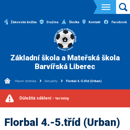
Žákovská knížka
Družina
Školka
Kontakt
Facebook
Základní škola a Mateřská škola
Barvířská Liberec
Hlavní stránka
Aktuality
Florbal 4.-5.tříd (Urban)
Důležitá sdělení -
termíny
Florbal 4.-5.tříd (Urban)