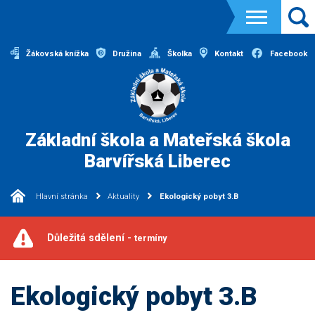
Žákovská knížka
Družina
Školka
Kontakt
Facebook
Základní škola a Mateřská škola
Barvířská Liberec
Hlavní stránka
Aktuality
Ekologický pobyt 3.B
Důležitá sdělení -
termíny
Ekologický pobyt 3.B