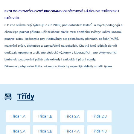
EKOLOGICKO-VÝCHOVNÝ PROGRAM V OLDŘICHOVĚ HÁJÍCH VE STŘEDISKU
STŘEVLÍK
3.B zde strávila celý týden (8.-12.6.2009) pod dohledem lektorů a svých pedagogů s
cílem lépe poznat přírodu, užít si krásné chvíle mezi domácími zvířaty: koňmi, kozami,
prasnicí Edou, kočkami a psy. Radovánky ale pokračovaly při hrách, opékání vuřtů,
malování triček, diskotéce a samozřejmě na pokojích. Chutná krmě pětkrát denně
dodávala optimismu a sílu pro vědecké výzkumy v laboratořích, pro výlov vodních
breberek, pozorování ptáků dalekohledy i zatloukání půdní sondy.
Dětem se pobyt velmi líbil a návrat do školy by nejraději oddálily o další týden.
Třídy
Třída 1.A
Třída 1.B
Třída 2.A
Třída 2.B
Třída 3.A
Třída 3.B
Třída 4.A
Třída 4.B