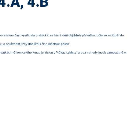
4.A, 4.B
etickou část vystřídala praktická, ve které děti objížděly překážku, učily se najíždět do
t a správnost jízdy dohlížel i člen městské policie.
ovatkách. Cílem celého kurzu je získat „ Průkaz cyklisty“ a bez nehody jezdit samostatně v