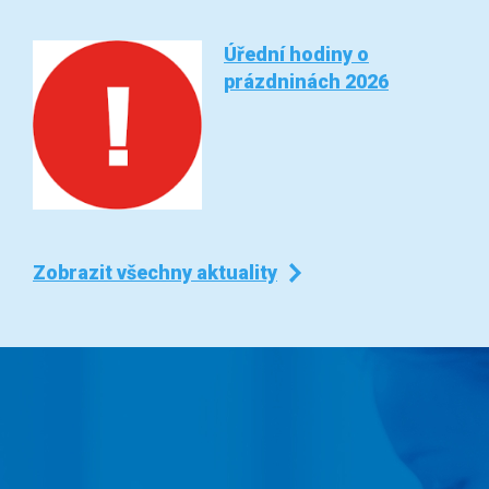
Úřední hodiny o
prázdninách 2026
Zobrazit všechny aktuality