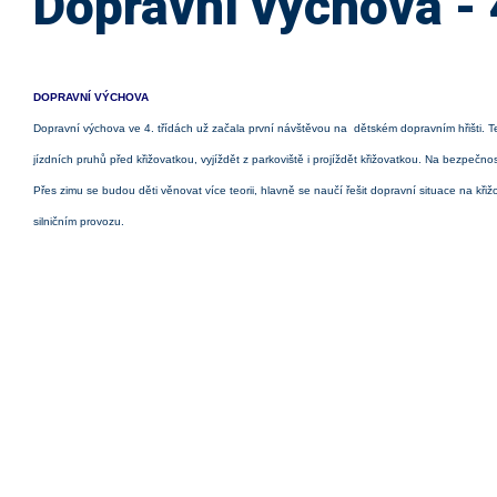
Dopravní výchova - 
DOPRAVNÍ VÝCHOVA
Dopravní výchova ve 4. třídách už začala první návštěvou na dětském dopravním hřišti. Teor
jízdních pruhů před křižovatkou, vyjíždět z parkoviště i projíždět křižovatkou. Na bezpečnos
Přes zimu se budou děti věnovat více teorii, hlavně se naučí řešit dopravní situace na křiž
silničním provozu.