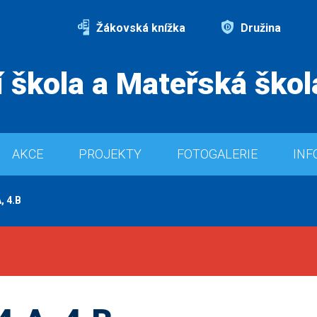
Žákovská knížka
Družina
 škola a Mateřská škol
AKCE
PROJEKTY
FOTOGALERIE
INF
, 4.B