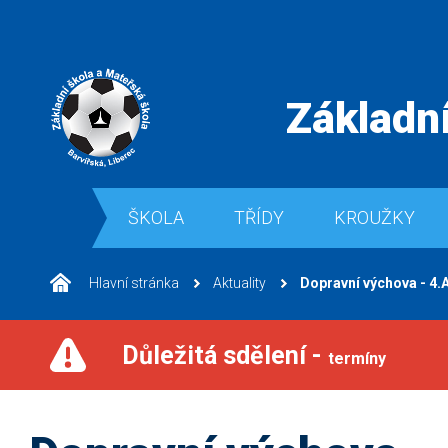
Základní
ŠKOLA
TŘÍDY
KROUŽKY
Hlavní stránka
Aktuality
Dopravní výchova - 4.A
Důležitá sdělení -
termíny