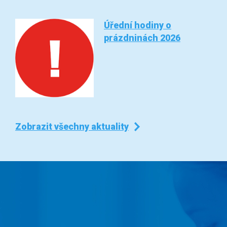
Úřední hodiny o
prázdninách 2026
Zobrazit všechny aktuality