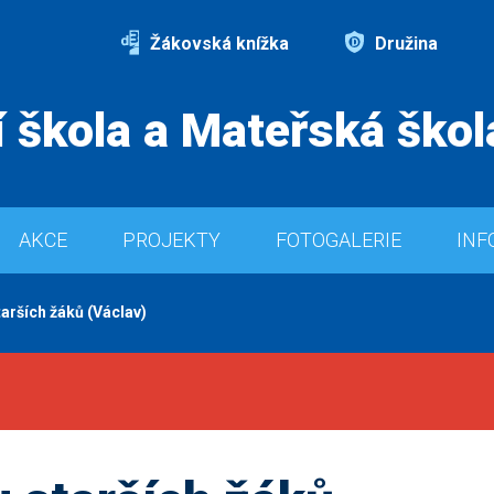
Žákovská knížka
Družina
 škola a Mateřská škol
AKCE
PROJEKTY
FOTOGALERIE
INF
starších žáků (Václav)