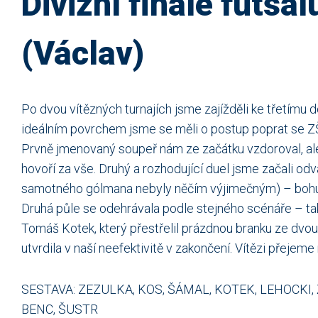
Divizní finále futsa
(Václav)
Po dvou vítězných turnajích jsme zajížděli ke třetímu do
ideálním povrchem jsme se měli o postup poprat se 
Prvně jmenovaný soupeř nám ze začátku vzdoroval, ale d
hovoří za vše. Druhý a rozhodující duel jsme začali odv
samotného gólmana nebyly něčím výjimečným) – bohuže
Druhá půle se odehrávala podle stejného scénáře – takž
Tomáš Kotek, který přestřelil prázdnou branku ze dvou
utvrdila v naší neefektivitě v zakončení. Vítězi přeje
SESTAVA: ZEZULKA, KOS, ŠÁMAL, KOTEK, LEHOCKI,
BENC, ŠUSTR