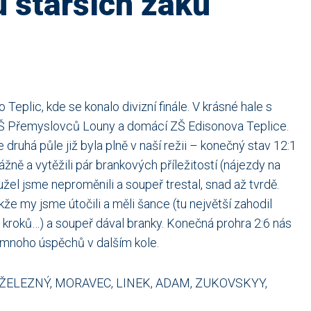
lu starších žáků
 Teplic, kde se konalo divizní finále. V krásné hale s
ZŠ Přemyslovců Louny a domácí ZŠ Edisonova Teplice.
ruhá půle již byla plně v naší režii – konečný stav 12:1
ážně a vytěžili pár brankových příležitostí (nájezdy na
l jsme neproměnili a soupeř trestal, snad až tvrdě.
e my jsme útočili a měli šance (tu největší zahodil
 kroků…) a soupeř dával branky. Konečná prohra 2:6 nás
me mnoho úspěchů v dalším kole.
 ŽELEZNÝ, MORAVEC, LINEK, ADAM, ZUKOVSKYY,