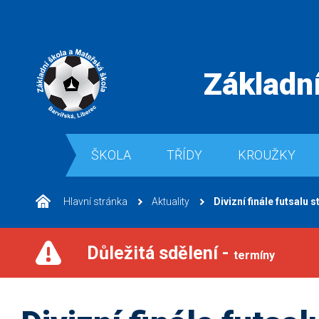
Základní
ŠKOLA
TŘÍDY
KROUŽKY
Hlavní stránka
Aktuality
Divizní finále futsalu 
Důležitá sdělení -
termíny