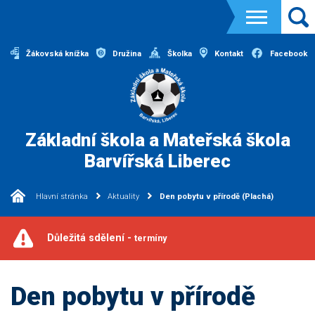
Žákovská knížka
Družina
Školka
Kontakt
Facebook
Základní škola a Mateřská škola
Barvířská Liberec
Hlavní stránka
Aktuality
Den pobytu v přírodě (Plachá)
Důležitá sdělení -
termíny
Den pobytu v přírodě