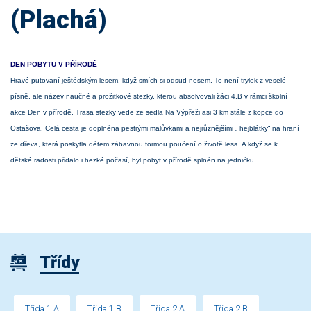
(Plachá)
DEN POBYTU V PŘÍRODĚ
Hravé putovaní ještědským lesem, když smích si odsud nesem. To není trylek z veselé
písně, ale název naučné a prožitkové stezky, kterou absolvovali žáci 4.B v rámci školní
akce Den v přírodě. Trasa stezky vede ze sedla Na Výpřeži asi 3 km stále z kopce do
Ostašova. Celá cesta je doplněna pestrými malůvkami a nejrůznějšími „ hejblátky“ na hraní
ze dřeva, která poskytla dětem zábavnou formou poučení o životě lesa. A když se k
dětské radosti přidalo i hezké počasí, byl pobyt v přírodě splněn na jedničku.
Třídy
Třída 1.A
Třída 1.B
Třída 2.A
Třída 2.B