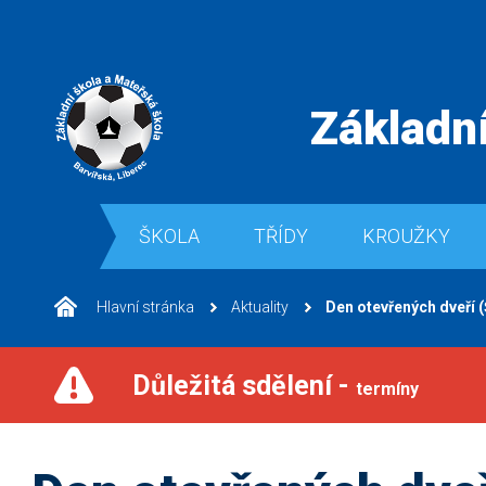
Základní
ŠKOLA
TŘÍDY
KROUŽKY
Hlavní stránka
Aktuality
Den otevřených dveří 
Důležitá sdělení -
termíny