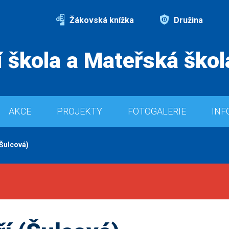
Žákovská knížka
Družina
 škola a Mateřská škol
AKCE
PROJEKTY
FOTOGALERIE
INF
(Šulcová)