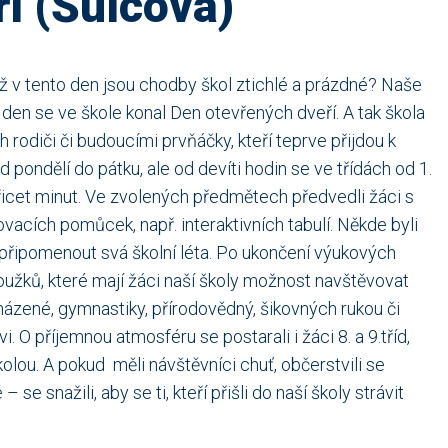
í (Šulcová)
yž v tento den jsou chodby škol ztichlé a prázdné? Naše
 den se ve škole konal Den otevřených dveří. A tak škola
ich rodiči či budoucími prvňáčky, kteří teprve přijdou k
d pondělí do pátku, ale od devíti hodin se ve třídách od 1.
třicet minut. Ve zvolených předmětech předvedli žáci s
vacích pomůcek, např. interaktivních tabulí. Někde byli
k připomenout svá školní léta. Po ukončení výukových
oužků, které mají žáci naší školy možnost navštěvovat
ázené, gymnastiky, přírodovědný, šikovných rukou či
 O příjemnou atmosféru se postarali i žáci 8. a 9.tříd,
kolou. A pokud měli návštěvníci chuť, občerstvili se
 se snažili, aby se ti, kteří přišli do naší školy strávit