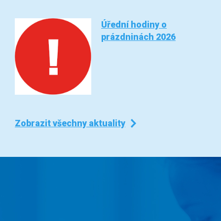
Úřední hodiny o
prázdninách 2026
Zobrazit všechny aktuality