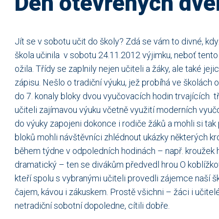
Den otevřených dveř
Jít se v sobotu učit do školy? Zdá se vám to divné, kd
škola učinila v sobotu 24.11.2012 výjimku, neboť tento
ožila. Třídy se zaplnily nejen učiteli a žáky, ale také jej
zápisu. Nešlo o tradiční výuku, jež probíhá ve školách o
do 7. konaly bloky dvou vyučovacích hodin trvajících 
učiteli zajímavou výuku včetně využití moderních vyučo
do výuky zapojeni dokonce i rodiče žáků a mohli si ta
bloků mohli návštěvníci zhlédnout ukázky některých kr
během týdne v odpoledních hodinách – např. kroužek h
dramatický – ten se divákům předvedl hrou O koblížkovi.
kteří spolu s vybranými učiteli provedli zájemce naší š
čajem, kávou i zákuskem. Prostě všichni – žáci i učitelé –
netradiční sobotní dopoledne, cítili dobře.