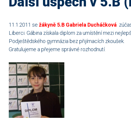
Další úspěch v 5.B 
11.1.2011 se
žákyně 5.B Gabriela Ducháčková
zúčas
Liberci. Gábina získala diplom za umístění mezi nejlep
Podještědského gymnázia bez přijímacích zkoušek.
Gratulujeme a přejeme správné rozhodnutí.