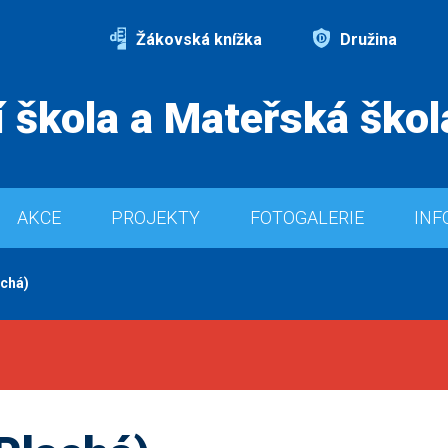
Žákovská knížka
Družina
 škola a Mateřská škol
AKCE
PROJEKTY
FOTOGALERIE
INF
achá)