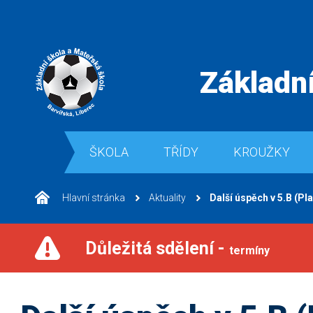
Základní
ŠKOLA
TŘÍDY
KROUŽKY
Hlavní stránka
Aktuality
Další úspěch v 5.B (Pl
Důležitá sdělení -
termíny