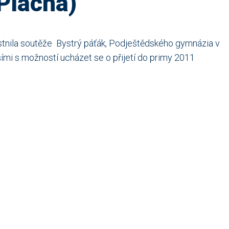
(Plachá)
tnila soutěže Bystrý páťák, Podještědského gymnázia v
šími s možností ucházet se o přijetí do primy 2011