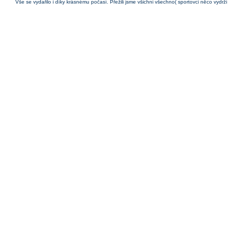
Vše se vydařilo i díky krásnému počasí. Přežili jsme všichni všechno( sportovci něco vydrží 