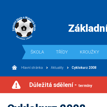
Základní
ŠKOLA
TŘÍDY
KROUŽKY
Hlavní stránka
Aktuality
Cyklokurz 2008
Důležitá sdělení -
termíny