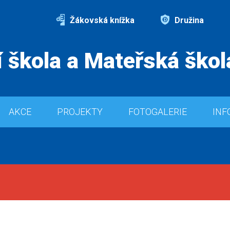
Žákovská knížka
Družina
 škola a Mateřská škol
AKCE
PROJEKTY
FOTOGALERIE
INF