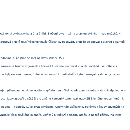
 konal cyklistický kurz 6. a 7.tříd. Složení bylo – až na známou výjimku – ryze mužské: 4
a Šulcová ( která musí všechny muže účastníky pochválit, protože se chovali opravdu galantně,
podotknout, že jsme se měli opravdu jako v RÁJI.
ařízení a hlavně obýváček s televizí( tu ocenili všichni kluci a sledovali ME ve fotbale ).
né byly večerní turnaje, fotbal – ten nemohl u fotbalistů chybět, minigolf, vyhřívaný bazén
jich plánování. A tak se jezdilo – vpředu pan učitel, vzadu paní učitelka – ráno i odpoledne –
opce, který zpestřil písčitý či pro změnu kamenitý terén- pak trasy ZE šíleného kopce ( terén či
ojedeme – neprošly ). Ale zvládali všichni! Cesty nám zpříjemnily borůvky, nákupy suvenýrů na
kající jídlo skvělého kuchaře, vstřícný a trpělivý personál areálu a hezké zážitky, na které