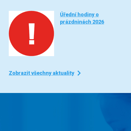
Úřední hodiny o
prázdninách 2026
Zobrazit všechny aktuality