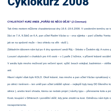
Cyklokurz 2008
CYKLISTICKÝ KURZ ANEB „POŘÁD SE NĚCO DĚJE“ (J.Cimrman)
Tak tímto mottem můžeme charakterizovat dny 16.6.-19.6.2008. V uvedeném termínu se totiž
žáci ze 7.A, 9.žáků ze 6.A, pan učitel Radim Václav a – ona výjimka – paní učitelka Yvett
jak se na správné muže – bez ohledu na věk - sluší ).
Základním táborem nám byl po 4 dny sportovní areál Ráj – Srbsko v Českém ráji. A nutno 
Luxusní ubytování v chatkách pro 4-6 osob – v 1.patře 2 ložnice, v přízemí krásné sociální z
V areálu bylo mnoho možností pro večerní sport. vyžití: beach volejbal, badminton – oblíbe
atd.
Hlavní náplní však bylo KOLO. Okolí krásné, tras mnoho a pan učitel Václav vynalézavý v je
po silnici i terénem – ten uměl pan učitel zvláště vybrat – nejlepší byly trasy DO šíleného k
silnice ), anebo lesní ohrada, kterou se nedalo projet ( návrhy typu – přeneseme kola a pr
Kosti, koupání v Drhlenech i pondělní déšť, kdy jsme zmokli na kost. Odměnou nám bylo vyni
nezapomeneme.