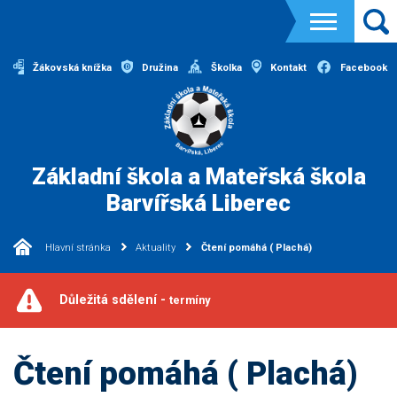
Žákovská knížka
Družina
Školka
Kontakt
Facebook
Základní škola a Mateřská škola
Barvířská Liberec
Hlavní stránka
Aktuality
Čtení pomáhá ( Plachá)
Důležitá sdělení -
termíny
Čtení pomáhá ( Plachá)