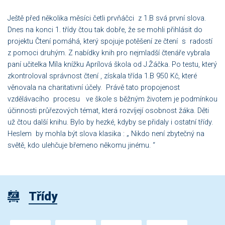
Ještě před několika měsíci četli prvňáčci z 1.B svá první slova.
Dnes na konci 1. třídy čtou tak dobře, že se mohli přihlásit do
projektu Čtení pomáhá, který spojuje potěšení ze čtení s radostí
z pomoci druhým. Z nabídky knih pro nejmladší čtenáře vybrala
paní učitelka Míla knížku Aprílová škola od J.Žáčka. Po testu, který
zkontroloval správnost čtení , získala třída 1.B 950 Kč, které
věnovala na charitativní účely. Právě tato propojenost
vzdělávacího procesu ve škole s běžným životem je podmínkou
účinnosti průřezových témat, která rozvíjejí osobnost žáka. Děti
už čtou další knihu. Bylo by hezké, kdyby se přidaly i ostatní třídy.
Heslem by mohla být slova klasika : „ Nikdo není zbytečný na
světě, kdo ulehčuje břemeno někomu jinému. “
Třídy