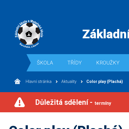
Základní
ŠKOLA
TŘÍDY
KROUŽKY
Hlavní stránka
Aktuality
Color play (Plachá)
Důležitá sdělení -
termíny