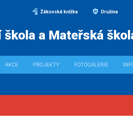
Žákovská knížka
Družina
 škola a Mateřská škol
AKCE
PROJEKTY
FOTOGALERIE
INF