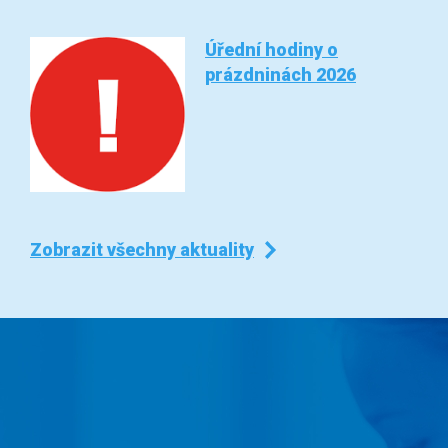
Úřední hodiny o
prázdninách 2026
Zobrazit všechny aktuality