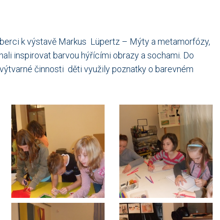
Liberci k výstavě Markus Lüpertz – Mýty a metamorfózy,
hali inspirovat barvou hýřícími obrazy a sochami. Do
í výtvarné činnosti děti využily poznatky o barevném