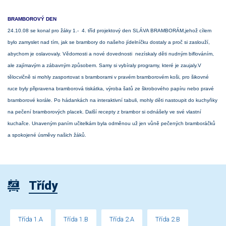
BRAMBOROVÝ DEN
24.10.08 se konal pro žáky 1.- 4. tříd projektový den SLÁVA BRAMBORÁM,jehož cílem
bylo zamyslet nad tím, jak se brambory do našeho jídelníčku dostaly a proč si zaslouží,
abychom je oslavovaly. Vědomosti a nové dovednosti nezískaly děti nudným biflováním,
ale zajímavým a zábavným způsobem. Samy si vybíraly programy, které je zaujaly.V
tělocvičně si mohly zasportovat s bramborami v pravém bramborovém koši, pro šikovné
ruce byly připravena bramborová tiskátka, výroba šatů ze škrobového papíru nebo pravé
bramborové korále. Po hádankách na interaktivní tabuli, mohly děti nastoupit do kuchyňky
na pečení bramborových placek. Další recepty z brambor si odnášely ve své vlastní
kuchařce. Unaveným paním učitelkám byla odměnou už jen vůně pečených bramboráčků
a spokojené úsměvy našich žáků.
Třídy
Třída 1.A
Třída 1.B
Třída 2.A
Třída 2.B