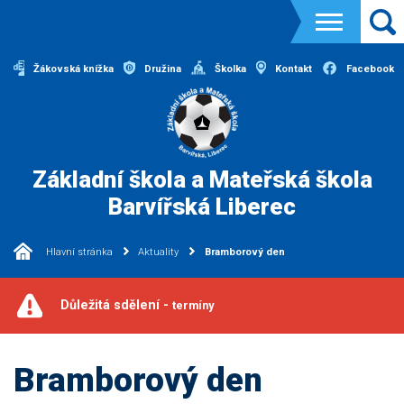
Žákovská knížka
Družina
Školka
Kontakt
Facebook
Základní škola a Mateřská škola
Barvířská Liberec
Hlavní stránka
Aktuality
Bramborový den
Důležitá sdělení -
termíny
Bramborový den