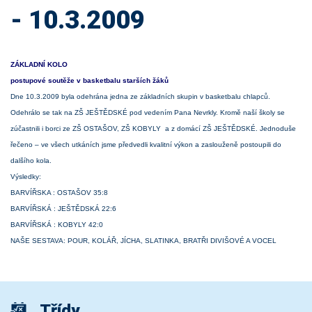
- 10.3.2009
ZÁKLADNÍ KOLO
postupové soutěže v basketbalu starších žáků
Dne 10.3.2009 byla odehrána jedna ze základních skupin v basketbalu chlapců.
Odehrálo se tak na ZŠ JEŠTĚDSKÉ pod vedením Pana Nevrkly. Kromě naší školy se
zúčastnili i borci ze ZŠ OSTAŠOV, ZŠ KOBYLY a z domácí ZŠ JEŠTĚDSKÉ. Jednoduše
řečeno – ve všech utkáních jsme předvedli kvalitní výkon a zaslouženě postoupili do
dalšího kola.
Výsledky:
BARVÍŘSKA : OSTAŠOV 35:8
BARVÍŘSKÁ : JEŠTĚDSKÁ 22:6
BARVÍŘSKÁ : KOBYLY 42:0
NAŠE SESTAVA: POUR, KOLÁŘ, JÍCHA, SLATINKA, BRATŘI DIVIŠOVÉ A VOCEL
Třídy