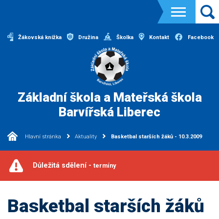
Žákovská knížka
Družina
Školka
Kontakt
Facebook
Základní škola a Mateřská škola
Barvířská Liberec
Hlavní stránka
Aktuality
Basketbal starších žáků - 10.3.2009
Důležitá sdělení -
termíny
Basketbal starších žáků