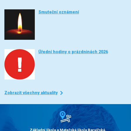
Smuteční oznámení
Úřední hodiny o prázdninách 2026
Zobrazit všechny aktuality
Základní škola a Mateřská škola Barvířská,