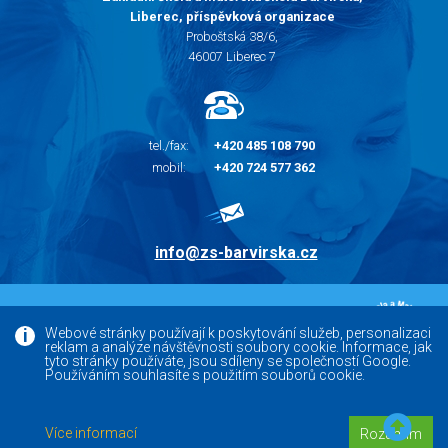
Liberec, příspěvková organizace
Proboštská 38/6,
46007 Liberec 7
tel./fax:
+420 485 108 790
mobil:
+420 724 577 362
info@zs-barvirska.cz
© 2010 - 2026 |
Základní škola Liberec Barvířská
Webové stránky používají k poskytování služeb, personalizaci
reklam a analýze návštěvnosti soubory cookie. Informace, jak
Facebook
tyto stránky používáte, jsou sdíleny se společností Google.
Používáním souhlasíte s použitím souborů cookie.
Versoft.cz - tvorba www webových stránek, internetových
Více informací
Rozumím
obchodů a e-shopů