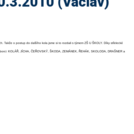
10.3.2010 (Václav)
h. Takže o postup do dalšího kola jsme si to rozdali s týmem ZŠ U ŠKOLY. Díky střelecké
pojili tito borci: KOLÁŘ, JÍCHA, ČEŘOVSKÝ, ŠKODA, ZEMÁNEK, ŘEHÁK, SKOLODA, DRAŠNER a