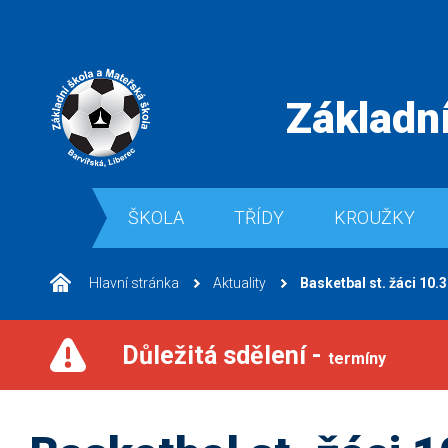
Základní
ŠKOLA
TŘÍDY
KROUŽKY
Hlavní stránka
Aktuality
Basketbal st. žáci 10.
Důležitá sdělení -
termíny