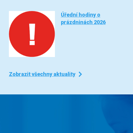
Úřední hodiny o
prázdninách 2026
Zobrazit všechny aktuality