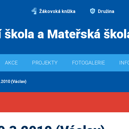
Žákovská knížka
Družina
 škola a Mateřská škol
AKCE
PROJEKTY
FOTOGALERIE
INF
3.2010 (Václav)