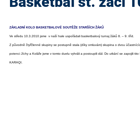
Basketbal st. žáci 
ZÁKLADNÍ KOLO BASKETBALOVÉ SOUTĚŽE STARŠÍCH ŽÁKŮ
Ve středu 10.3.2010 jsme v naší hale uspořádali basketbalový turnaj žáků 8. – 9. tříd.
Z původně čtyřčlenné skupiny se postupně stala (díky omluvám) skupina o dvou účastnícíc
potenci Jíchy a Koláře jsme v tomto duelu vyhráli a postoupili dál. Do utkání se za
KARAQI.