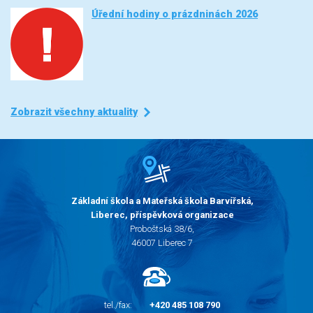
Úřední hodiny o prázdninách 2026
Zobrazit všechny aktuality
Základní škola a Mateřská škola Barvířská,
Liberec, příspěvková organizace
Proboštská 38/6,
46007 Liberec 7
tel./fax:
+420 485 108 790