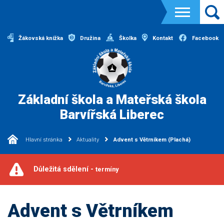
Žákovská knížka
Družina
Školka
Kontakt
Facebook
Základní škola a Mateřská škola
Barvířská Liberec
Hlavní stránka
Aktuality
Advent s Větrníkem (Plachá)
Důležitá sdělení -
termíny
Advent s Větrníkem