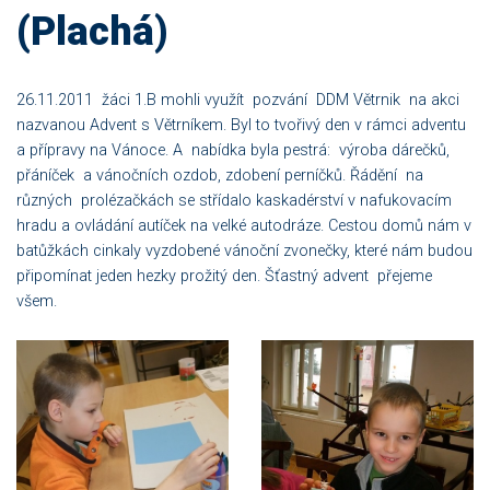
(Plachá)
26.11.2011 žáci 1.B mohli využít pozvání DDM Větrnik na akci
nazvanou Advent s Větrníkem. Byl to tvořivý den v rámci adventu
a přípravy na Vánoce. A nabídka byla pestrá: výroba dárečků,
přáníček a vánočních ozdob, zdobení perníčků. Řádění na
různých prolézačkách se střídalo kaskadérství v nafukovacím
hradu a ovládání autíček na velké autodráze. Cestou domů nám v
batůžkách cinkaly vyzdobené vánoční zvonečky, které nám budou
připomínat jeden hezky prožitý den. Šťastný advent přejeme
všem.