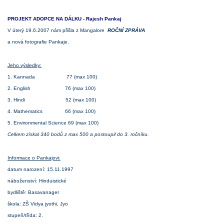
PROJEKT ADOPCE NA DÁLKU -
Rajesh Pankaj
V úterý 19.6.2007 nám přišla z Mangalore
ROČNÍ ZPRÁVA
a nová fotografie Pankaje.
Jeho výsledky:
1. Kannada 77 (max 100)
2. English 76 (max 100)
3. Hindi 52 (max 100)
4. Mathematics 66 (max 100)
5. Environmental Science 69 (max 100)
Celkem získal 340 bodů z max 500 a postoupil do 3. ročníku.
Informace o Pankajovi:
datum narození: 15.11.1997
náboženství: Hinduistické
bydliště: Basavanager
škola: ZŠ Vidya jyothi, Jyo
stupeň/třída: 2.