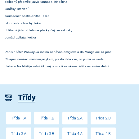
oblíbený předmět: jazyk kannada, hindština
koníčky: kreslení
sourozenci: sestra Anitha, 7 let
cíl v životě: chce být lékař
oblíbené jídlo: chlebové placky, čajové zákusky
domácí zvířata: kočka
Popis dítěte: Pankajova rodina nedávno emigrovala do Mangalore za prací.
Chlapec nemluví místním jazykem, přesto dělá vše, co je mu ve škole
uloženo.
Na hřišti je velmi šikovný a snaží se skamarádit s ostatními dětmi.
Třídy
Třída 1.A
Třída 1.B
Třída 2.A
Třída 2.B
Třída 3.A
Třída 3.B
Třída 4.A
Třída 4.B