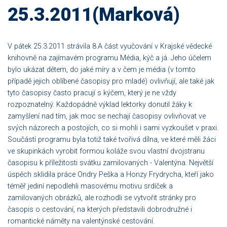
25.3.2011(Marková)
V pátek 25.3.2011 strávila 8.A část vyučování v Krajské vědecké
knihovně na zajímavém programu Média, kýč a já. Jeho účelem
bylo ukázat dětem, do jaké míry a v čem je média (v tomto
případě jejich oblíbené časopisy pro mladé) ovlivňují, ale také jak
tyto časopisy často pracují s kýčem, který je ne vždy
rozpoznatelný. Každopádně výklad lektorky donutil žáky k
zamyšlení nad tím, jak moc se nechají časopisy ovlivňovat ve
svých názorech a postojích, co si mohli i sami vyzkoušet v praxi.
Součástí programu byla totiž také tvořivá dílna, ve které měli žáci
ve skupinkách vyrobit formou koláže svou vlastní dvojstranu
časopisu k příležitosti svátku zamilovaných - Valentýna. Největší
úspěch sklidila práce Ondry Peška a Honzy Frydrycha, kteří jako
téměř jediní nepodlehli masovému motivu srdíček a
zamilovaných obrázků, ale rozhodli se vytvořit stránky pro
časopis o cestování, na kterých představili dobrodružné i
romantické náměty na valentýnské cestování.