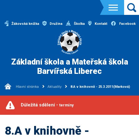
Žákovská knížka
Družina
Školka
Kontakt
Facebook
Základní škola a Mateřská škola
Barvířská Liberec
Hlavní stránka
Aktuality
8.A v knihovně - 25.3.2011(Marková)
Důležitá sdělení -
termíny
8.A v knihovně -