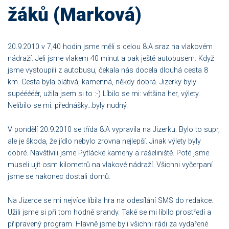
žáků (Marková)
20.9.2010 v 7,40 hodin jsme měli s celou 8.A sraz na vlakovém
nádraží. Jeli jsme vlakem 40 minut a pak ještě autobusem. Když
jsme vystoupili z autobusu, čekala nás docela dlouhá cesta 8
km. Cesta byla blátivá, kamenná, někdy dobrá. Jizerky byly
supééééér, užila jsem si to :-) Líbilo se mi: většina her, výlety.
Nelíbilo se mi: přednášky...byly nudný.
V pondělí 20.9.2010 se třída 8.A vypravila na Jizerku. Bylo to supr,
ale je škoda, že jídlo nebylo zrovna nejlepší. Jinak výlety byly
dobré. Navštívili jsme Pytlácké kameny a rašeliniště. Poté jsme
museli ujít osm kilometrů na vlakové nádraží. Všichni vyčerpaní
jsme se nakonec dostali domů.
Na Jizerce se mi nejvíce líbila hra na odesílání SMS do redakce.
Užili jsme si při tom hodně srandy. Také se mi líbilo prostředí a
připravený program. Hlavně jsme byli všichni rádi za vydařené