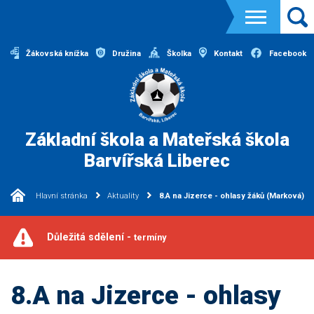
Žákovská knížka
Družina
Školka
Kontakt
Facebook
Základní škola a Mateřská škola
Barvířská Liberec
Hlavní stránka
Aktuality
8.A na Jizerce - ohlasy žáků (Marková)
Důležitá sdělení -
termíny
8.A na Jizerce - ohlasy