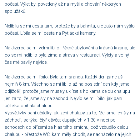
počasí. Výlet byl povedený až na myši a chování některých
spolužáků.
Nelíbila se mi cesta tam, protože byla bahnitá, ale zato nám vyšlo
počasí. Líbila se mi cesta na Pytlácké kameny.
Na Jizerce se mi velmi líbilo. Pěkné ubytování a krásná krajina, ale
co se mi nelíbilo byla zima a strava v restauraci. Výlety a volný
čas mě bavily nejvíce!
Na Jizerce se mi líbilo. Byla tam sranda. Každý den jsme ušli
nejmíň 8 km. Všechno se mi líbilo až na poslední den kdy jsme
odjížděli, protože jsme musely uklízet s holkama celou chalupu
jen za to, že jsme šly na záchod. Nejvíc se mi líbilo, jak paní
učitelka obíhala chalupu.
Vysvětlivky paní učitelky: uklízení chalupy za to, "že jsme jen šly na
záchod", se týkal čtyř děvčat dupajících v 1,30 v noci po
schodech do přízemí za hlasitého smíchu, což vzbudilo celou
chalupu - přestože WC, kam měly chodit, se nacházelo na jejich