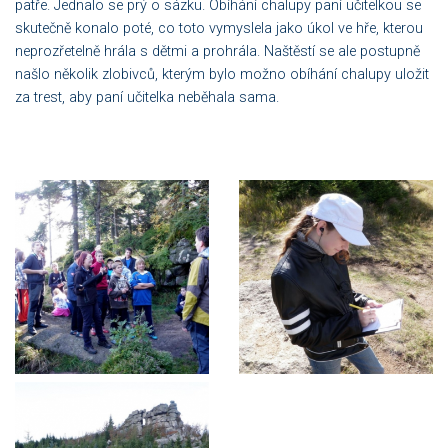
patře. Jednalo se prý o sázku. Obíhání chalupy paní učitelkou se
skutečně konalo poté, co toto vymyslela jako úkol ve hře, kterou
neprozřetelně hrála s dětmi a prohrála. Naštěstí se ale postupně
našlo několik zlobivců, kterým bylo možno obíhání chalupy uložit
za trest, aby paní učitelka neběhala sama.